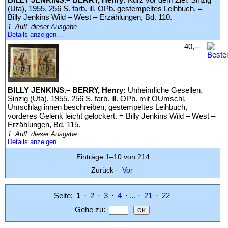
(Uta), 1955. 256 S. farb. ill. OPb. gestempeltes Leihbuch. =
Billy Jenkins Wild – West – Erzählungen, Bd. 110.
1. Aufl. dieser Ausgabe.
Details anzeigen…
40,--
BILLY JENKINS.– BERRY, Henry:
Unheimliche Gesellen.
Sinzig (Uta), 1955. 256 S. farb. ill. OPb. mit OUmschl.
Umschlag innen beschreiben, gestempeltes Leihbuch,
vorderes Gelenk leicht gelockert. = Billy Jenkins Wild – West –
Erzählungen, Bd. 115.
1. Aufl. dieser Ausgabe.
Details anzeigen…
Einträge 1–10 von 214
Zurück
·
Vor
Seite:
1
·
2
·
3
·
4
· ... ·
21
·
22
Gehe zu
: