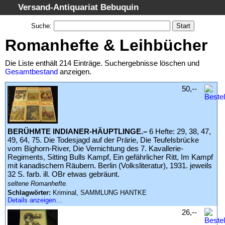
Versand-Antiquariat Bebuquin
Startseite
Suche
:
Suche
Romanhefte & Leihbücher
Kategorien
Die Liste enthält 214 Einträge. Suchergebnisse löschen und
Schlagwörter
Gesamtbestand
anzeigen.
Suchergebnisse
50,--
Warenkorb
AGB
BERÜHMTE INDIANER-HÄUPTLINGE.–
6 Hefte: 29, 38, 47,
Widerruf
49, 64, 75. Die Todesjagd auf der Prärie, Die Teufelsbrücke
Datenschutz
vom Bighorn-River, Die Vernichtung des 7. Kavallerie-
Regiments, Sitting Bulls Kampf, Ein gefährlicher Ritt, Im Kampf
Impressum
mit kanadischern Räubern. Berlin (Volksliteratur), 1931. jeweils
32 S. farb. ill. OBr etwas gebräunt.
seltene Romanhefte.
Schlagwörter:
Kriminal, SAMMLUNG HANTKE
Details anzeigen…
26,--