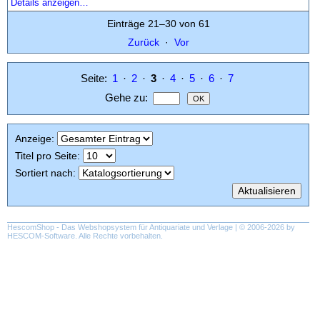
Details anzeigen…
Einträge 21–30 von 61
Zurück
·
Vor
Seite:
1
·
2
·
3
·
4
·
5
·
6
·
7
Gehe zu
:
Anzeige
:
Titel pro Seite
:
Sortiert nach
:
HescomShop
- Das Webshopsystem für Antiquariate und Verlage | © 2006-2026 by
HESCOM-Software
. Alle Rechte vorbehalten.