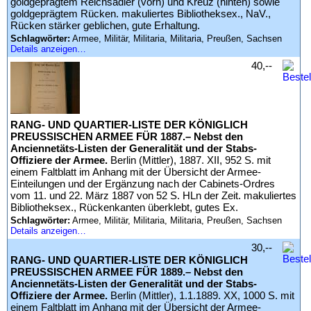
goldgeprägtem Reichsadler (vorn) und Kreuz (hinten) sowie
goldgeprägtem Rücken. makuliertes Bibliotheksex., NaV.,
Rücken stärker geblichen, gute Erhaltung.
Schlagwörter:
Armee, Militär, Militaria, Militaria, Preußen, Sachsen
Details anzeigen…
40,--
RANG- UND QUARTIER-LISTE DER KÖNIGLICH
PREUSSISCHEN ARMEE FÜR 1887.– Nebst den
Anciennetäts-Listen der Generalität und der Stabs-
Offiziere der Armee.
Berlin (Mittler), 1887. XII, 952 S. mit
einem Faltblatt im Anhang mit der Übersicht der Armee-
Einteilungen und der Ergänzung nach der Cabinets-Ordres
vom 11. und 22. März 1887 von 52 S. HLn der Zeit. makuliertes
Bibliotheksex., Rückenkanten überklebt, gutes Ex.
Schlagwörter:
Armee, Militär, Militaria, Militaria, Preußen, Sachsen
Details anzeigen…
30,--
RANG- UND QUARTIER-LISTE DER KÖNIGLICH
PREUSSISCHEN ARMEE FÜR 1889.– Nebst den
Anciennetäts-Listen der Generalität und der Stabs-
Offiziere der Armee.
Berlin (Mittler), 1.1.1889. XX, 1000 S. mit
einem Faltblatt im Anhang mit der Übersicht der Armee-