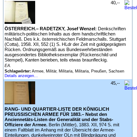
40,--
ÖSTERREICH.– RADETZKY, Josef Wenzel:
Denkschriften
militärisch-politischen Inhalts aus dem handschriftlichen
Nachlaß. Des k.k. österreichischen Feldmarschalls. Stuttgart
(Cotta), 1958. XII, 552 (1) S. HLdr der Zeit mit goldgeprägtem
Rücken. Ordnungsgemäß aus Bundeswehrbeständen
ausgesondertes Bibliotheksexemplar (Rückenschild und
Stempel), Kanten berieben, teils etwas braunfleckig.
EA.
Schlagwörter:
Armee, Militär, Militaria, Militaria, Preußen, Sachsen
Details anzeigen…
45,--
RANG- UND QUARTIER-LISTE DER KÖNIGLICH
PREUSSISCHEN ARMEE FÜR 1883.– Nebst den
Anciennetäts-Listen der Generalität und der Stabs-
Offiziere der Armee.
Berlin (Mittler), 1883. XII, 974 S. mit
einem Faltblatt im Anhang mit der Übersicht der Armee-
Einteilungen. dunkelweinroter OLn mit Blindprägung und