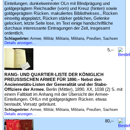
Einteilungen. dunkelweinroter OLn mit Blindprägung und
goldgeprägtem Reichsadler (vorn) und Kreuz (hinten) sowie
goldgeprägtem Rücken. makuliertes Bibliotheksex., Rücken
einseitig abgeplatzt, Rücken stärker geblichen, Gelenke
gelockert, letzte Seite lose, im Text einige handschriftliche
durchaus interessante Eintragungen der Zeit, insgesamt
ordentlich.
Schlagwörter:
Armee, Militär, Militaria, Militaria, Preußen, Sachsen
Details anzeigen…
5,--
RANG- UND QUARTIER-LISTE DER KÖNIGLICH
PREUSSISCHEN ARMEE FÜR 1890.– Nebst den
Anciennetäts-Listen der Generalität und der Stabs-
Offiziere der Armee.
Berlin (Mittler), 1890. XX, 1038 (2) S. mit
einem Faltblatt im Anhang mit der Übersicht der Armee-
Einteilungen. OHLn mit goldgeprägtem Rücken. etwas
bestaubt, Vorsatz gebräunt.
Schlagwörter:
Armee, Militär, Militaria, Militaria, Preußen, Sachsen
Details anzeigen…
80,--