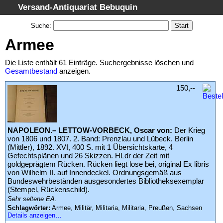
Versand-Antiquariat Bebuquin
Startseite
Suche
:
Suche
Armee
Kategorien
Die Liste enthält 61 Einträge. Suchergebnisse löschen und
Schlagwörter
Gesamtbestand
anzeigen.
Suchergebnisse
150,--
Warenkorb
AGB
NAPOLEON.– LETTOW-VORBECK, Oscar von:
Der Krieg
Widerruf
von 1806 und 1807. 2. Band: Prenzlau und Lübeck. Berlin
Datenschutz
(Mittler), 1892. XVI, 400 S. mit 1 Übersichtskarte, 4
Gefechtsplänen und 26 Skizzen. HLdr der Zeit mit
Impressum
goldgeprägtem Rücken. Rücken liegt lose bei, original Ex libris
von Wilhelm II. auf Innendeckel. Ordnungsgemäß aus
Bundeswehrbeständen ausgesondertes Bibliotheksexemplar
(Stempel, Rückenschild).
Sehr seltene EA.
Schlagwörter:
Armee, Militär, Militaria, Militaria, Preußen, Sachsen
Details anzeigen…