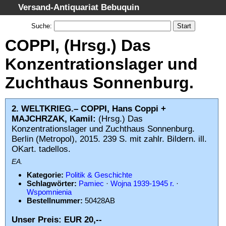
Versand-Antiquariat Bebuquin
Startseite
Suche
:
Suche
COPPI, (Hrsg.) Das
Kategorien
Konzentrationslager und
Schlagwörter
Zuchthaus Sonnenburg.
Gesamtbestand
Warenkorb
2. WELTKRIEG.– COPPI, Hans Coppi +
AGB
MAJCHRZAK, Kamil:
(Hrsg.) Das
Konzentrationslager und Zuchthaus Sonnenburg.
Widerruf
Berlin (Metropol), 2015. 239 S. mit zahlr. Bildern. ill.
Datenschutz
OKart. tadellos.
EA.
Impressum
Kategorie:
Politik & Geschichte
Schlagwörter:
Pamiec
·
Wojna 1939-1945 r.
·
Wspomnienia
Bestellnummer:
50428AB
Unser Preis: EUR 20,--