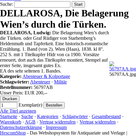
Suche
:
DELLAROSA, Die Belagerung
Wien’s durch die Türken.
DELLAROSA, Ludwig:
Die Belagerung Wien’s durch
die Türken. oder Graf Rüdiger von Starhemberg’s
Heldenmuth und Tapferkeit. Eine historisch-romantische
Erzählung. 1. Band (von 2). Wien (Haas), 1838. kl 8°.
252 S. mit 1 Titelkupfer Hldr von ca 1900. Vorsätze
erneuert, dort auch das Titelkupfer montiert, Stempel auf
erster Seite, insgesamt gutes Ex.
EA des sehr seltenen 1. Bandes.
56797AA.jpg
Kategorie:
Abenteuer & Kolportage
Schlagwörter:
Abenteuer
·
Militär
Bestellnummer:
56797AB
Unser Preis: EUR 200,--
Exemplar(e)
Alle Titel anzeigen
Startseite
·
Suche
·
Kategorien
·
Schlagwörter
·
Gesamtbestand
·
Warenkorb
·
AGB
·
Vertrag widerrufen
·
Vertrag widerrufen
·
Datenschutzerklärung
·
Impressum
HescomShop
- Das Webshopsystem für Antiquariate und Verlage |