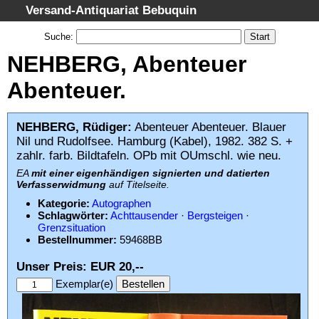
Versand-Antiquariat Bebuquin
Startseite
Suche
:
Suche
NEHBERG, Abenteuer
Kategorien
Abenteuer.
Schlagwörter
Gesamtbestand
NEHBERG, Rüdiger:
Abenteuer Abenteuer. Blauer
Nil und Rudolfsee. Hamburg (Kabel), 1982. 382 S. +
Warenkorb
zahlr. farb. Bildtafeln. OPb mit OUmschl. wie neu.
AGB
EA
mit einer eigenhändigen signierten und datierten
Verfasserwidmung
auf Titelseite.
Widerruf
Kategorie:
Autographen
Datenschutz
Schlagwörter:
Achttausender
·
Bergsteigen
·
Grenzsituation
Impressum
Bestellnummer:
59468BB
Unser Preis: EUR 20,--
Exemplar(e)