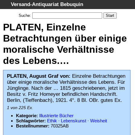
Versand-Antiquariat Bebuquin
Startseite
Suche
:
Suche
PLATEN, Einzelne
Kategorien
Betrachtungen über einige
Schlagwörter
moralische Verhältnisse
Gesamtbestand
des Lebens.…
Warenkorb
AGB
PLATEN, August Graf von:
Einzelne Betrachtungen
Widerruf
über einige moralische Verhältnisse des Lebens. Für
Jünglinge. Nach der … 1815 geschriebenen, jetzt im
Datenschutz
Besitz v. Fritz Homeyer befindlichen Handschrift.
Impressum
Berlin, (Tieffenbach), 1921. 4°. 8 Bl. OBr. gutes Ex.
1 von 225 Ex.
Kategorie:
Illustrierte Bücher
Schlagwörter:
Ethik
·
Lebenskunst
·
Weisheit
Bestellnummer:
70325AB