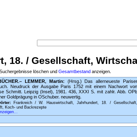
Versand-Antiquariat Beb
Startseite
·
Suche
·
Kategorien
·
Schlagwörter
·
Sucher
Warenkorb
·
AGB
·
Widerruf
·
Datenschutz
·
Impre
Suche
:
, 18. / Gesellschaft, Wirtscha
g. Suchergebnisse löschen und
Gesamtbestand
anzeigen.
ÜCHER.– LEMMER, Martin:
(Hrsg.) Das allerneueste Parise
uch. Neudruck der Ausgabe Paris 1752 mit einem Nachwort vo
se Schmitt. Leipzig (Insel), 1981. 436, XXXI S. mit zahlr. Abb. OP
cher Goldprägung in OSchuber. neuwertig.
örter:
Frankreich / W. Hauswirtschaft, Jahrhundert, 18. / Gesellschaft
ft, Koch- und Backrezepte
 anzeigen…