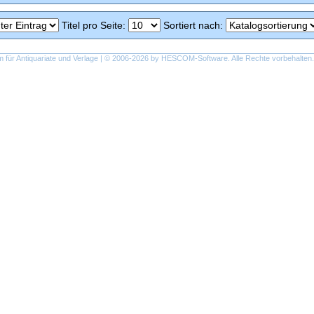
Titel pro Seite
:
Sortiert nach
:
ür Antiquariate und Verlage | © 2006-2026 by
HESCOM-Software
. Alle Rechte vorbehalten.