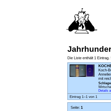
Jahrhundert
Die Liste enthält 1 Eintra
KOCHB
Koch-B
Annelie
mit rei
Schlagw
Wirtscha
Details
Eintrag 1–1 von 1
Seite:
1