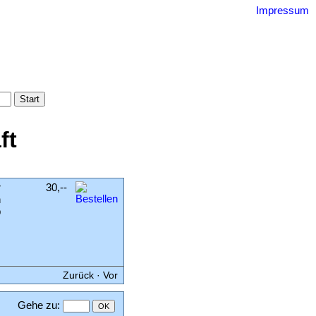
Impressum
uquin
gebnisse
ssum
ft
r
30,--
n
b
,
Zurück
·
Vor
Gehe zu
: