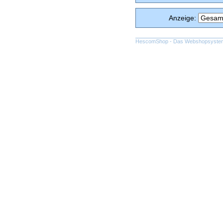
Anzeige
:
HescomShop
- Das Webshopsystem f