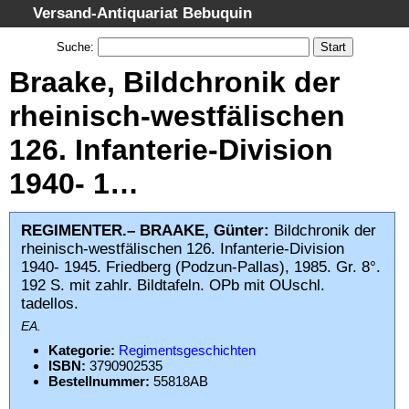
Versand-Antiquariat Bebuquin
Startseite
Suche
:
Suche
Braake, Bildchronik der
Kategorien
rheinisch-westfälischen
Schlagwörter
126. Infanterie-Division
Gesamtbestand
1940- 1…
Warenkorb
AGB
REGIMENTER.– BRAAKE, Günter:
Bildchronik der
Widerruf
rheinisch-westfälischen 126. Infanterie-Division
1940- 1945. Friedberg (Podzun-Pallas), 1985. Gr. 8°.
Datenschutz
192 S. mit zahlr. Bildtafeln. OPb mit OUschl.
Impressum
tadellos.
EA.
Kategorie:
Regimentsgeschichten
ISBN:
3790902535
Bestellnummer:
55818AB