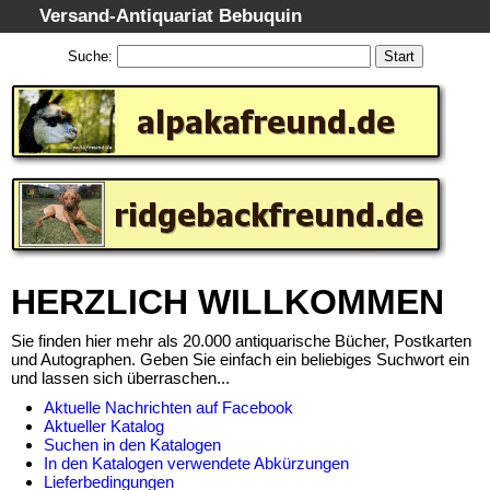
Versand-Antiquariat Bebuquin
Startseite
Suche
:
Suche
Kategorien
Schlagwörter
Gesamtbestand
Warenkorb
AGB
Widerruf
HERZLICH WILLKOMMEN
Datenschutz
Sie finden hier mehr als 20.000 antiquarische Bücher, Postkarten
Impressum
und Autographen. Geben Sie einfach ein beliebiges Suchwort ein
und lassen sich überraschen...
Aktuelle Nachrichten auf Facebook
Aktueller Katalog
Suchen in den Katalogen
In den Katalogen verwendete Abkürzungen
Lieferbedingungen