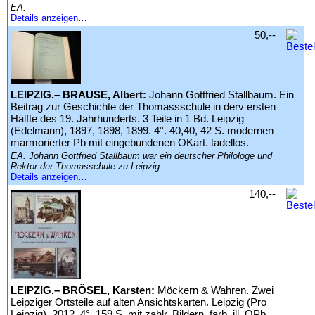
EA.
Details anzeigen…
50,--
LEIPZIG.– BRAUSE, Albert:
Johann Gottfried Stallbaum. Ein
Beitrag zur Geschichte der Thomassschule in derv ersten
Hälfte des 19. Jahrhunderts. 3 Teile in 1 Bd. Leipzig
(Edelmann), 1897, 1898, 1899. 4°. 40,40, 42 S. modernen
marmorierter Pb mit eingebundenen OKart. tadellos.
EA. Johann Gottfried Stallbaum war ein deutscher Philologe und
Rektor der Thomasschule zu Leipzig.
Details anzeigen…
140,--
LEIPZIG.– BRÖSEL, Karsten:
Möckern & Wahren. Zwei
Leipziger Ortsteile auf alten Ansichtskarten. Leipzig (Pro
Leipzig), 2012. 4°. 159 S. mit zahlr. Bildern. farb. ill. OPb.