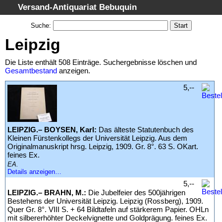
Versand-Antiquariat Bebuquin
Startseite
Suche
:
Suche
Leipzig
Kategorien
Die Liste enthält 508 Einträge. Suchergebnisse löschen und
Schlagwörter
Gesamtbestand
anzeigen.
Suchergebnisse
5,--
Warenkorb
AGB
LEIPZIG.– BOYSEN, Karl:
Das älteste Statutenbuch des
Widerruf
Kleinen Fürstenkollegs der Universität Leipzig. Aus dem
Datenschutz
Originalmanuskript hrsg. Leipzig, 1909. Gr. 8°. 63 S. OKart.
feines Ex.
Impressum
EA.
Details anzeigen…
5,--
LEIPZIG.– BRAHN, M.:
Die Jubelfeier des 500jährigen
Bestehens der Universität Leipzig. Leipzig (Rossberg), 1909.
Quer Gr. 8°. VIII S. + 64 Bildtafeln auf stärkerem Papier. OHLn
mit silbererhöhter Deckelvignette und Goldprägung. feines Ex.