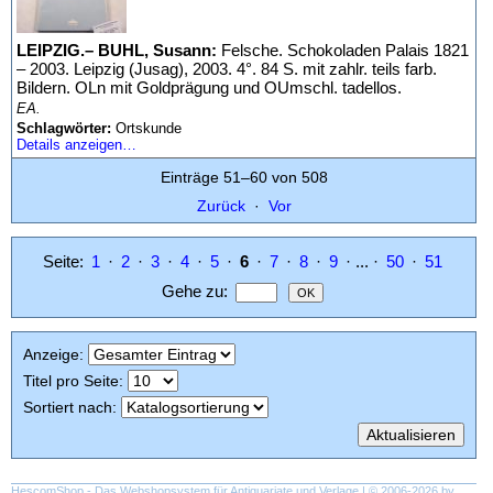
LEIPZIG.– BUHL, Susann:
Felsche. Schokoladen Palais 1821
– 2003. Leipzig (Jusag), 2003. 4°. 84 S. mit zahlr. teils farb.
Bildern. OLn mit Goldprägung und OUmschl. tadellos.
EA.
Schlagwörter:
Ortskunde
Details anzeigen…
Einträge 51–60 von 508
Zurück
·
Vor
Seite:
1
·
2
·
3
·
4
·
5
·
6
·
7
·
8
·
9
· ... ·
50
·
51
Gehe zu
:
Anzeige
:
Titel pro Seite
:
Sortiert nach
:
HescomShop
- Das Webshopsystem für Antiquariate und Verlage | © 2006-2026 by