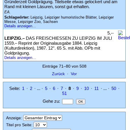
Gründerzeit Goldprägung. Titelseite etwas gelockert und am
Rand mit kleinen Läsuren, sonst gut erhalten.
EA.
Schlagwörter:
Leipzig, Leipziger humoristische Blätter, Leipziger
Messe, Leipziger Zoo, Sachsen
Details anzeigen…
5,--
LEIPZIG.–
DAS FREISCHIESSEN ZU LEIPZIG IM JULI
1559.– Reprint der Originalausgabe 1884. Leipzig
(Kulturdirektion), 1987. 12°. 65 S. mit Abb. OPb mit
Goldprägung.
Details anzeigen…
Einträge 71–80 von 508
Zurück
·
Vor
Seite:
1
·
2
· ... ·
5
·
6
·
7
·
8
·
9
·
10
·
11
· ... ·
50
·
51
Gehe zu
:
Anzeige
:
Titel pro Seite
: