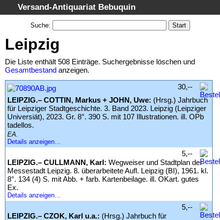
Versand-Antiquariat Bebuquin
Startseite
Suche
:
Suche
Leipzig
Kategorien
Die Liste enthält 508 Einträge. Suchergebnisse löschen und
Schlagwörter
Gesamtbestand
anzeigen.
Suchergebnisse
30,--
Warenkorb
LEIPZIG.– COTTIN, Markus + JOHN, Uwe:
(Hrsg.) Jahrbuch
für Leipziger Stadtgeschichte. 3. Band 2023. Leipzig (Leipziger
AGB
Universiät), 2023. Gr. 8°. 390 S. mit 107 Illustrationen. ill. OPb
tadellos.
Widerruf
EA.
Details anzeigen…
Datenschutz
5,--
Impressum
LEIPZIG.– CULLMANN, Karl:
Wegweiser und Stadtplan der
Messestadt Leipzig. 8. überarbeitete Aufl. Leipzig (BI), 1961. kl.
8°. 134 (4) S. mit Abb. + farb. Kartenbeilage. ill. OKart. gutes
Ex.
Details anzeigen…
5,--
LEIPZIG.– CZOK, Karl u.a.:
(Hrsg.) Jahrbuch für