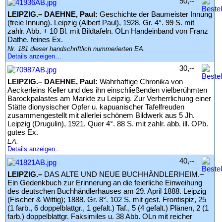
50,--
LEIPZIG.– DAEHNE, Paul:
Geschichte der Baumeister Innung
(freie Innung). Leipzig (Albert Paul), 1928. Gr. 4°. 99 S. mit
zahlr. Abb. + 10 Bl. mit Bildtafeln. OLn Handeinband von Franz
Dathe. feines Ex.
Nr. 181 dieser handschriftlich nummerierten EA.
Details anzeigen…
30,--
LEIPZIG.– DAEHNE, Paul:
Wahrhaftige Chronika von
Aeckerleins Keller und des ihn einschließenden vielberühmten
Barockpalastes am Markte zu Leipzig. Zur Verherrlichung einer
Stätte dionysischer Opfer u. kapuanischer Tafelfreuden
zusammengestellt mit allerlei schönem Bildwerk aus 5 Jh.
Leipzig (Drugulin), 1921. Quer 4°. 88 S. mit zahlr. abb. ill. OPb.
gutes Ex.
EA.
Details anzeigen…
40,--
LEIPZIG.–
DAS ALTE UND NEUE BUCHHÄNDLERHEIM.–
Ein Gedenkbuch zur Erinnerung an die feierliche Einweihung
des deutschen Buchhändlerhauses am 29. April 1888. Leipzig
(Fischer & Wittig); 1888. Gr. 8°. 102 S. mit gest. Frontispiz, 25
(1 farb., 6 doppelblattgr., 1 gefalt.) Taf., 5 (4 gefalt.) Plänen, 2 (1
farb.) doppelblattgr. Faksimiles u. 38 Abb. OLn mit reicher