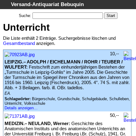
Versand-Antiquariat Bebuquin
Startseite
Suche
:
Suche
Unterricht
Kategorien
Die Liste enthält 2 Einträge. Suchergebnisse löschen und
Schlagwörter
Gesamtbestand
anzeigen.
Suchergebnisse
10,--
Warenkorb
LEIPZIG.– ADOLPH / EICHELMANN / ROHR / TEUBER /
WULFERT:
Festschrift zum einhundertjährigen Bestehen der
AGB
„Turmschule in Leipzig-Gohlis“ im Jahre 2005. Die Geschichte
der Turmschule im Spiegel ihrer Chroniken aus den Jahren von
Widerruf
1916 bis 1960. Leipzig (Fischerdruck), 2005. 4°. 74 S. mit zahlr.
Abb. + 3 Beilagen. farb. ill. OBr. tadellos.
Datenschutz
EA.
Impressum
Schlagwörter:
Bürgerschule, Grundschule, Schulgebäude, Schulleben,
Unterricht, Volksschule
Details anzeigen…
50,--
MEDIZIN.– NEULAND, Werner:
Geschichte des
Anatomischen Instituts und des anatomischen Unterrichts an
der Universität Freiburg i. Br. Freiburg i.Br. (Schulz), 1941. Gr.