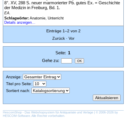
8°. XV, 288 S. neuer marmorierter Pb. gutes Ex. = Geschichte
der Medizin in Freiburg, Bd. 1.
EA.
Schlagwörter:
Anatomie, Unterricht
Details anzeigen…
Einträge 1–2 von 2
Zurück
·
Vor
Seite:
1
Gehe zu
:
Anzeige
:
Titel pro Seite
:
Sortiert nach
:
HescomShop
- Das Webshopsystem für Antiquariate und Verlage | © 2006-2026 by
HESCOM-Software
. Alle Rechte vorbehalten.