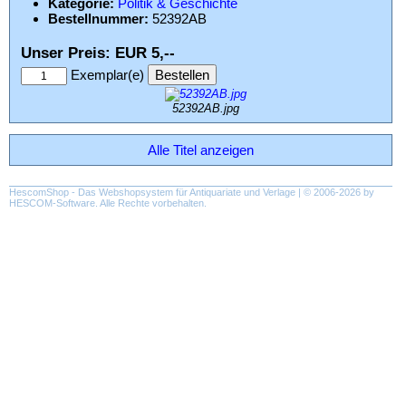
Kategorie:
Politik & Geschichte
Bestellnummer:
52392AB
Unser Preis: EUR 5,--
Exemplar(e)
52392AB.jpg
Alle Titel anzeigen
HescomShop
- Das Webshopsystem für Antiquariate und Verlage | © 2006-2026 by
HESCOM-Software
. Alle Rechte vorbehalten.