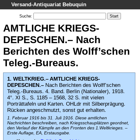
Versand-Antiquariat Bebuquin
Startseite
Suche
:
Suche
AMTLICHE KRIEGS-
Kategorien
DEPESCHEN.– Nach
Schlagwörter
Berichten des Wolff’schen
Gesamtbestand
Teleg.-Bureaus.
Warenkorb
AGB
1. WELTKRIEG.– AMTLICHE KRIEGS-
Widerruf
DEPESCHEN.–
Nach Berichten des Wolff’schen
Teleg.-Bureaus. 4. Band. Berlin (Nationaler), 1918.
Datenschutz
4°. XI S., S. 1185 – 1568, 32 S. mit vielen
Impressum
Porträttafeln und Karten. OHLdr mit Silberprägung.
Rücken angeschmutzt, sonst gut erhalten.
1. Februar 1916 bis 31. Juli 1916. Diese amtlichen
Nachrichten beschreiben, nach Kriegsschauplätzen geordnet,
den Verlauf der Kämpfe an den Fronten des 1.Weltkrieges. –
Erste Auflage, EA, Erstausgabe.