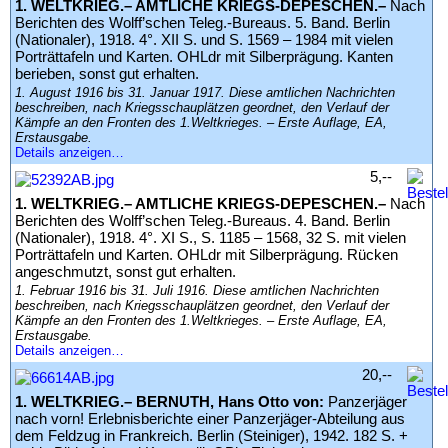
1. WELTKRIEG.– AMTLICHE KRIEGS-DEPESCHEN.–
Nach
Berichten des Wolff’schen Teleg.-Bureaus. 5. Band. Berlin
(Nationaler), 1918. 4°. XII S. und S. 1569 – 1984 mit vielen
Porträttafeln und Karten. OHLdr mit Silberprägung. Kanten
berieben, sonst gut erhalten.
1. August 1916 bis 31. Januar 1917. Diese amtlichen Nachrichten
beschreiben, nach Kriegsschauplätzen geordnet, den Verlauf der
Kämpfe an den Fronten des 1.Weltkrieges. – Erste Auflage, EA,
Erstausgabe.
Details anzeigen…
5,--
1. WELTKRIEG.– AMTLICHE KRIEGS-DEPESCHEN.–
Nach
Berichten des Wolff’schen Teleg.-Bureaus. 4. Band. Berlin
(Nationaler), 1918. 4°. XI S., S. 1185 – 1568, 32 S. mit vielen
Porträttafeln und Karten. OHLdr mit Silberprägung. Rücken
angeschmutzt, sonst gut erhalten.
1. Februar 1916 bis 31. Juli 1916. Diese amtlichen Nachrichten
beschreiben, nach Kriegsschauplätzen geordnet, den Verlauf der
Kämpfe an den Fronten des 1.Weltkrieges. – Erste Auflage, EA,
Erstausgabe.
Details anzeigen…
20,--
1. WELTKRIEG.– BERNUTH, Hans Otto von:
Panzerjäger
nach vorn! Erlebnisberichte einer Panzerjäger-Abteilung aus
dem Feldzug in Frankreich. Berlin (Steiniger), 1942. 182 S. +