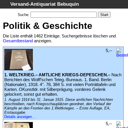
Versand-Antiquariat Bebuquin
Startseite
Suche
:
Suche
Politik & Geschichte
Kategorien
Die Liste enthält 1462 Einträge. Suchergebnisse löschen und
Schlagwörter
Gesamtbestand
anzeigen.
Suchergebnisse
5,--
Warenkorb
AGB
1. WELTKRIEG.– AMTLICHE KRIEGS-DEPESCHEN.–
Nach
Widerruf
Berichten des Wolff’schen Teleg.-Bureaus. 1. Band. Berlin
Datenschutz
(Nationaler), 1918. 4°. 78, 384 S. mit vielen Porträttafeln und
Karten. OKunstldr. mit Silberprägung. vorderes Gelenk
Impressum
gelockert, sonst gut erhalten.
1. August 1914 bis 31. Januar 1915. Diese amtlichen Nachrichten
beschreiben, nach Kriegsschauplätzen geordnet, den Verlauf der
Kämpfe an den Fronten des 1.Weltkrieges. – Erste Auflage, EA,
Erstausgabe.
Details anzeigen…
5,--