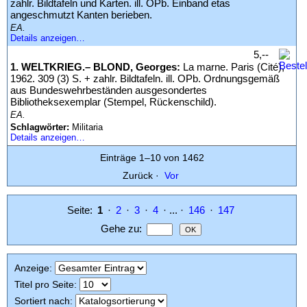
zahlr. Bildtafeln und Karten. ill. OPb. Einband etas
angeschmutzt Kanten berieben.
EA.
Details anzeigen…
5,--
1. WELTKRIEG.– BLOND, Georges:
La marne. Paris (Cité),
1962. 309 (3) S. + zahlr. Bildtafeln. ill. OPb. Ordnungsgemäß
aus Bundeswehrbeständen ausgesondertes
Bibliotheksexemplar (Stempel, Rückenschild).
EA.
Schlagwörter:
Militaria
Details anzeigen…
Einträge 1–10 von 1462
Zurück
·
Vor
Seite:
1
·
2
·
3
·
4
· ... ·
146
·
147
Gehe zu
:
Anzeige
:
Titel pro Seite
:
Sortiert nach
: